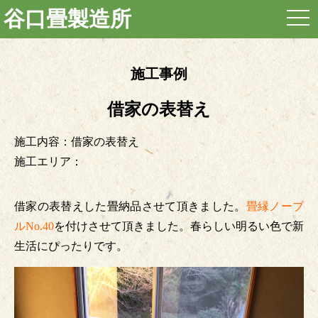
谷口畳製造所
togg
navi
施工事例
借家の表替え
施工内容：借家の表替え
施工エリア：
借家の表替えした畳納品させて頂きました。
畳縁ノーブ
ルNo.40
を付けさせて頂きました。春らしい明るい色で新
生活にぴったりです。