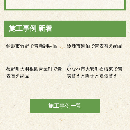
施工事例 新着
鈴鹿市竹野で畳新調納品
鈴鹿市道伯で畳表替え納品
菰野町大羽根園青葉町で畳
いなべ市大安町石榑東で畳
表替え納品
表替えと障子と襖張替え
施工事例一覧