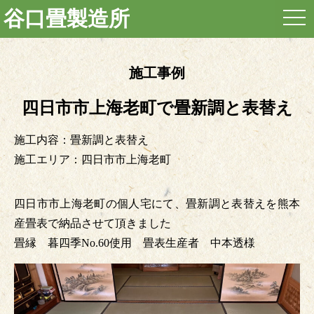
谷口畳製造所
togg
navi
施工事例
四日市市上海老町で畳新調と表替え
施工内容：畳新調と表替え
施工エリア：四日市市上海老町
四日市市上海老町の個人宅にて、畳新調と表替えを熊本
産畳表で納品させて頂きました
畳縁 暮四季No.60使用 畳表生産者 中本透様