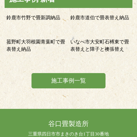
鈴鹿市竹野で畳新調納品
鈴鹿市道伯で畳表替え納品
菰野町大羽根園青葉町で畳
いなべ市大安町石榑東で畳
表替え納品
表替えと障子と襖張替え
施工事例一覧
谷口畳製造所
三重県四日市市まきのき台1丁目30番地