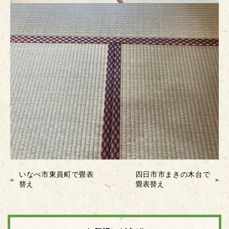
いなべ市東員町で畳表
四日市市まきの木台で
«
»
替え
畳表替え