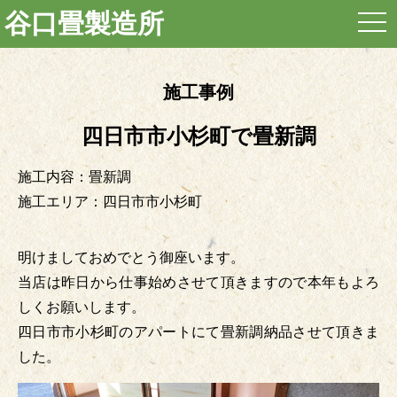
谷口畳製造所
togg
navi
施工事例
四日市市小杉町で畳新調
施工内容：畳新調
施工エリア：四日市市小杉町
明けましておめでとう御座います。
当店は昨日から仕事始めさせて頂きますので本年もよろ
しくお願いします。
四日市市小杉町のアパートにて畳新調納品させて頂きま
した。