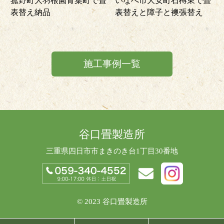
菰野町大羽根園青葉町で畳
いなべ市大安町石榑東で畳
表替え納品
表替えと障子と襖張替え
施工事例一覧
谷口畳製造所
三重県四日市市まきのき台1丁目30番地
© 2023 谷口畳製造所