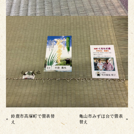
鈴鹿市高塚町で畳表替
亀山市みずほ台で畳表
«
»
え
替え