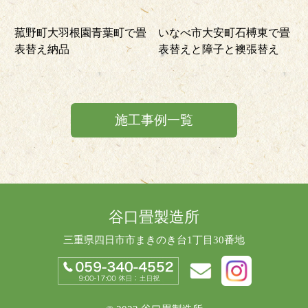
菰野町大羽根園青葉町で畳
いなべ市大安町石榑東で畳
表替え納品
表替えと障子と襖張替え
施工事例一覧
谷口畳製造所
三重県四日市市まきのき台1丁目30番地