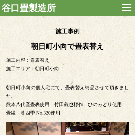
谷口畳製造所
togg
navi
施工事例
朝日町小向で畳表替え
施工内容：畳表替え
施工エリア：朝日町小向
朝日町小向の個人宅にて、畳表替え納品させて頂きまし
た。
熊本八代産畳表使用 竹田義也様作 ひのみどり使用
畳縁 暮四季 No.320使用