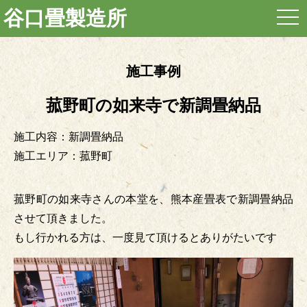
谷口畳製造所
togg
navi
施工事例
菰野町の如来寺で新調畳納品
施工内容：新調畳納品
施工エリア：菰野町
菰野町の如来寺さんの本堂を、熊本産畳表で新調畳納品
させて頂きました。
もし行かれる方は、一度見て頂けるとありがたいです