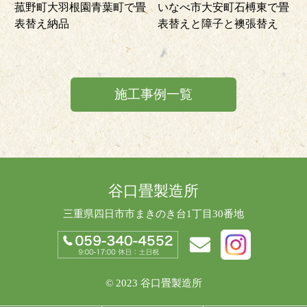
菰野町大羽根園青葉町で畳
いなべ市大安町石榑東で畳
表替え納品
表替えと障子と襖張替え
施工事例一覧
谷口畳製造所
三重県四日市市まきのき台1丁目30番地
© 2023 谷口畳製造所