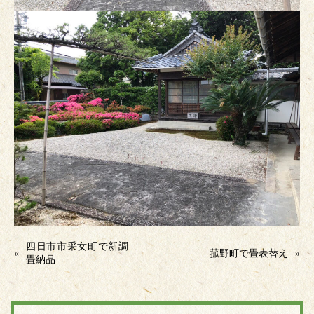
四日市市采女町で新調
«
菰野町で畳表替え
»
畳納品