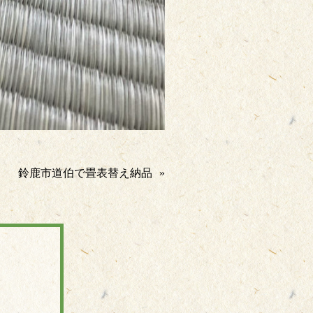
鈴鹿市道伯で畳表替え納品
»