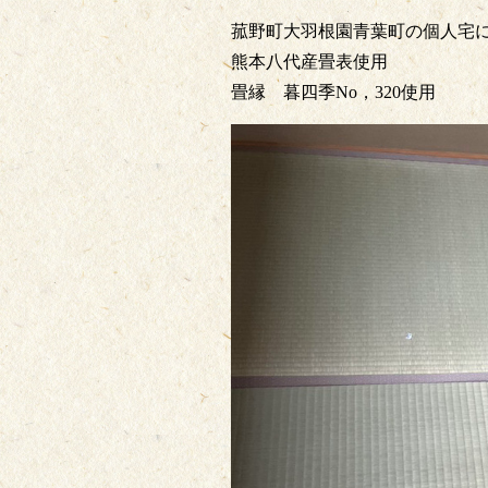
菰野町大羽根園青葉町の個人宅
熊本八代産畳表使用
畳縁 暮四季No，320使用