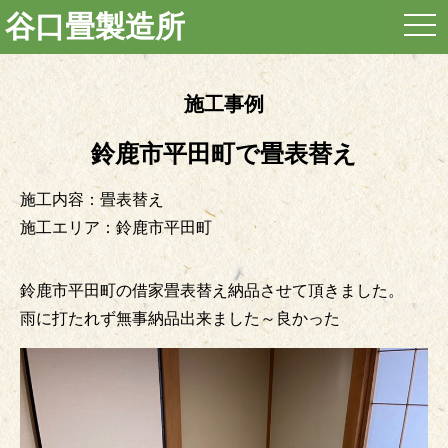
谷口畳製造所
togg
navi
施工事例
鈴鹿市平田町で畳表替え
施工内容：畳表替え
施工エリア：鈴鹿市平田町
鈴鹿市平田町の借家畳表替え納品させて頂きました。
雨に打たれず無事納品出来ました～良かった