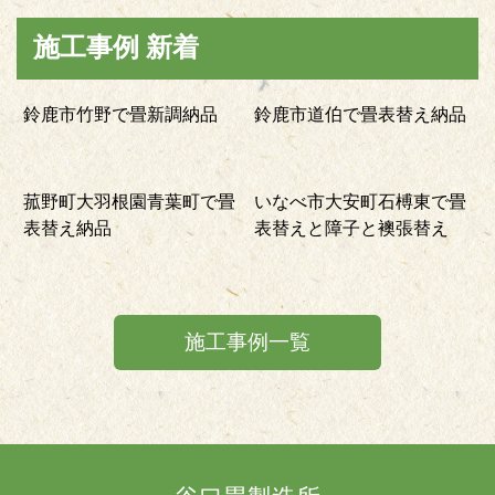
施工事例 新着
鈴鹿市竹野で畳新調納品
鈴鹿市道伯で畳表替え納品
菰野町大羽根園青葉町で畳
いなべ市大安町石榑東で畳
表替え納品
表替えと障子と襖張替え
施工事例一覧