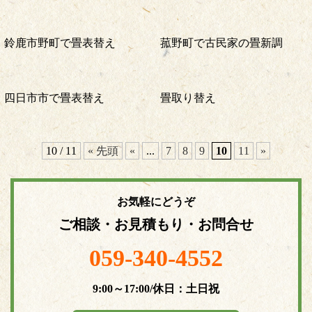
鈴鹿市野町で畳表替え
菰野町で古民家の畳新調
四日市市で畳表替え
畳取り替え
10 / 11
« 先頭
«
...
7
8
9
10
11
»
お気軽にどうぞ
ご相談・お見積もり・お問合せ
059-340-4552
9:00～17:00/休日：土日祝