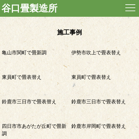
谷口畳製造所
togg
navi
施工事例
亀山市関町で畳新調
伊勢市吹上で畳表替え
東員町で畳表替え
東員町で畳表替え
鈴鹿市三日市で畳表替え
鈴鹿市三日市で畳表替え
四日市市あがたが丘町で畳新
鈴鹿市岸岡町で畳表替え
調